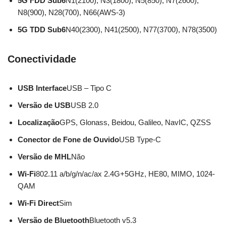
5G FDD Sub6
N1(2100), N3(1800), N5(850), N7(2600),
N8(900), N28(700), N66(AWS-3)
5G TDD Sub6
N40(2300), N41(2500), N77(3700), N78(3500)
Conectividade
USB Interface
USB – Tipo C
Versão de USB
USB 2.0
Localização
GPS, Glonass, Beidou, Galileo, NavIC, QZSS
Conector de Fone de Ouvido
USB Type-C
Versão de MHL
Não
Wi-Fi
802.11 a/b/g/n/ac/ax 2.4G+5GHz, HE80, MIMO, 1024-
QAM
Wi-Fi Direct
Sim
Versão de Bluetooth
Bluetooth v5.3