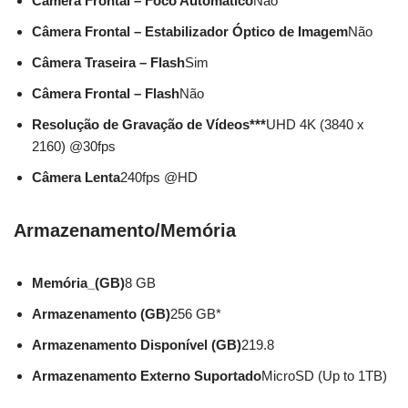
Câmera Frontal – Foco Automático
Não
Câmera Frontal – Estabilizador Óptico de Imagem
Não
Câmera Traseira – Flash
Sim
Câmera Frontal – Flash
Não
Resolução de Gravação de Vídeos***
UHD 4K (3840 x
2160) @30fps
Câmera Lenta
240fps @HD
Armazenamento/Memória
Memória_(GB)
8 GB
Armazenamento (GB)
256 GB*
Armazenamento Disponível (GB)
219.8
Armazenamento Externo Suportado
MicroSD (Up to 1TB)