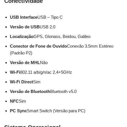
Conectividade
USB Interface
USB – Tipo C
Versão de USB
USB 2.0
Localização
GPS, Glonass, Beidou, Galileo
Conector de Fone de Ouvido
Conexão 3.5mm Estéreo
(Padrão P2)
Versão de MHL
Não
Wi-Fi
802.11 a/b/g/n/ac 2.4+5GHz
Wi-Fi Direct
Sim
Versão de Bluetooth
Bluetooth v5.0
NFC
Sim
PC Sync
Smart Switch (Versão para PC)