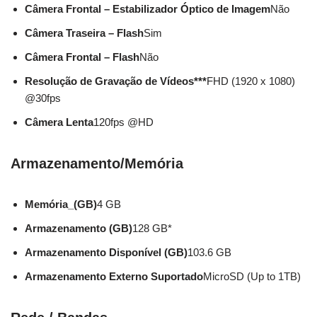
Câmera Frontal – Estabilizador Óptico de Imagem
Não
Câmera Traseira – Flash
Sim
Câmera Frontal – Flash
Não
Resolução de Gravação de Vídeos***
FHD (1920 x 1080)
@30fps
Câmera Lenta
120fps @HD
Armazenamento/Memória
Memória_(GB)
4 GB
Armazenamento (GB)
128 GB*
Armazenamento Disponível (GB)
103.6 GB
Armazenamento Externo Suportado
MicroSD (Up to 1TB)