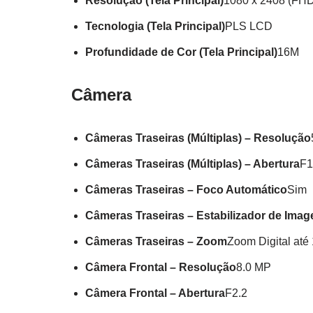
Resolução (Tela Principal)
1080 x 2408 (FH
Tecnologia (Tela Principal)
PLS LCD
Profundidade de Cor (Tela Principal)
16M
Câmera
Câmeras Traseiras (Múltiplas) – Resolução
Câmeras Traseiras (Múltiplas) – Abertura
F1
Câmeras Traseiras – Foco Automático
Sim
Câmeras Traseiras – Estabilizador de Ima
Câmeras Traseiras – Zoom
Zoom Digital até
Câmera Frontal – Resolução
8.0 MP
Câmera Frontal – Abertura
F2.2