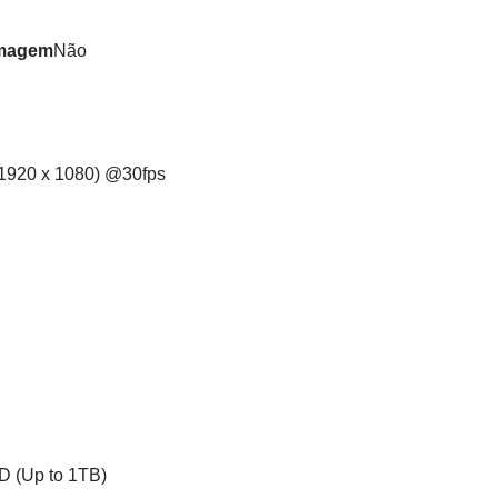
 Imagem
Não
1920 x 1080) @30fps
D (Up to 1TB)