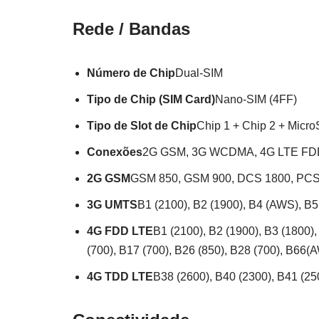
Rede / Bandas
Número de Chip
Dual-SIM
Tipo de Chip (SIM Card)
Nano-SIM (4FF)
Tipo de Slot de Chip
Chip 1 + Chip 2 + Micr
Conexões
2G GSM, 3G WCDMA, 4G LTE FD
2G GSM
GSM 850, GSM 900, DCS 1800, PC
3G UMTS
B1 (2100), B2 (1900), B4 (AWS), B5 
4G FDD LTE
B1 (2100), B2 (1900), B3 (1800),
(700), B17 (700), B26 (850), B28 (700), B66(
4G TDD LTE
B38 (2600), B40 (2300), B41 (25