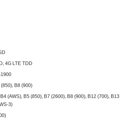
oSD
D, 4G LTE TDD
S1900
(850), B8 (900)
 B4 (AWS), B5 (850), B7 (2600), B8 (900), B12 (700), B13
AWS-3)
00)