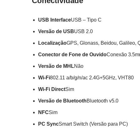
Conectividade
USB Interface
USB – Tipo C
Versão de USB
USB 2.0
Localização
GPS, Glonass, Beidou, Galileo,
Conector de Fone de Ouvido
Conexão 3.5mm
Versão de MHL
Não
Wi-Fi
802.11 a/b/g/n/ac 2.4G+5GHz, VHT80
Wi-Fi Direct
Sim
Versão de Bluetooth
Bluetooth v5.0
NFC
Sim
PC Sync
Smart Switch (Versão para PC)