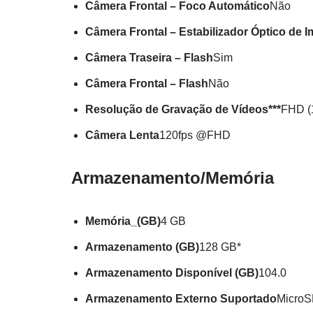
Câmera Frontal – Foco Automático
Não
Câmera Frontal – Estabilizador Óptico de
Câmera Traseira – Flash
Sim
Câmera Frontal – Flash
Não
Resolução de Gravação de Vídeos***
FHD (
Câmera Lenta
120fps @FHD
Armazenamento/Memória
Memória_(GB)
4 GB
Armazenamento (GB)
128 GB*
Armazenamento Disponível (GB)
104.0
Armazenamento Externo Suportado
MicroS