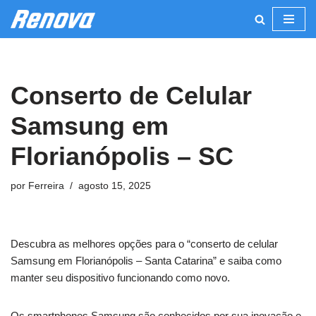
Pular
para
o
Conserto de Celular
conteúdo
Samsung em
Florianópolis – SC
por
Ferreira
agosto 15, 2025
Descubra as melhores opções para o “conserto de celular
Samsung em Florianópolis – Santa Catarina” e saiba como
manter seu dispositivo funcionando como novo.
Os smartphones Samsung são conhecidos por sua inovação e