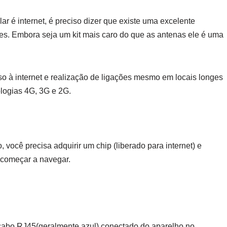
ar é internet, é preciso dizer que existe uma excelente
antes. Embora seja um kit mais caro do que as antenas ele é uma
o à internet e realização de ligações mesmo em locais longes
ologias 4G, 3G e 2G.
 você precisa adquirir um chip (liberado para internet) e
começar a navegar.
 cabo RJ45(geralmente azul) conectado do aparelho no