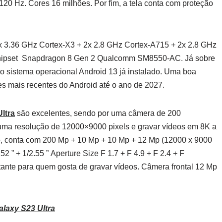
0 Hz. Cores 16 milhões. Por fim, a tela conta com proteção
1x 3.36 GHz Cortex-X3 + 2x 2.8 GHz Cortex-A715 + 2x 2.8 GHz
hipset Snapdragon 8 Gen 2 Qualcomm SM8550-AC. Já sobre
o sistema operacional Android 13 já instalado. Uma boa
es mais recentes do Android até o ano de 2027.
ltra
são excelentes, sendo por uma câmera de 200
m uma resolução de 12000×9000 pixels e gravar vídeos em 8K a
, conta com 200 Mp + 10 Mp + 10 Mp + 12 Mp (12000 x 9000
52 ” + 1/2.55 ” Aperture Size F 1.7 + F 4.9 + F 2.4 + F
rtante para quem gosta de gravar vídeos. Câmera frontal 12 Mp
laxy S23 Ultra