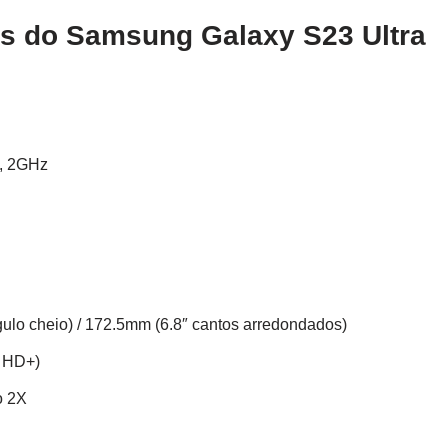
as do
Samsung Galaxy S23 Ultra
z, 2GHz
ulo cheio) / 172.5mm (6.8″ cantos arredondados)
d HD+)
o 2X