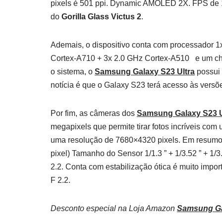
pixels é 501 ppi. Dynamic AMOLED 2X. FPS de 12
do
Gorilla Glass Victus 2
.
Ademais, o dispositivo conta com processador 
Cortex-A710 + 3x 2.0 GHz Cortex-A510 e um c
o sistema, o
Samsung Galaxy S23 Ultra
possui 
notícia é que o Galaxy S23 terá acesso às versõ
Por fim, as câmeras dos
Samsung Galaxy S23 U
megapixels que permite tirar fotos incríveis co
uma resolução de 7680×4320 pixels. Em resumo
pixel) Tamanho do Sensor 1/1.3 ” + 1/3.52 ” + 1/3.
2.2. Conta com estabilização ótica é muito impo
F 2.2.
Desconto especial na Loja Amazon
Samsung Ga