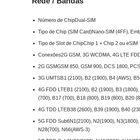
Rede / Bandas
Número de ChipDual-SIM
Tipo de Chip (SIM Card)Nano-SIM (4FF), E
Tipo de Slot de ChipChip 1 + Chip 2 ou eSIM
Conexões2G GSM, 3G WCDMA, 4G LTE FDD,
2G GSMGSM 850, GSM 900, DCS 1800, PC
3G UMTSB1 (2100), B2 (1900), B4 (AWS), B5 
4G FDD LTEB1 (2100), B2 (1900), B3 (1800), 
(700), B17 (700), B18 (800), B19 (800), B20 
4G TDD LTEB38 (2600), B39 (1900), B40 (230
5G FDD Sub6N1(2100), N2(1900), N3(1800), N
N28(700), N66(AWS-3)