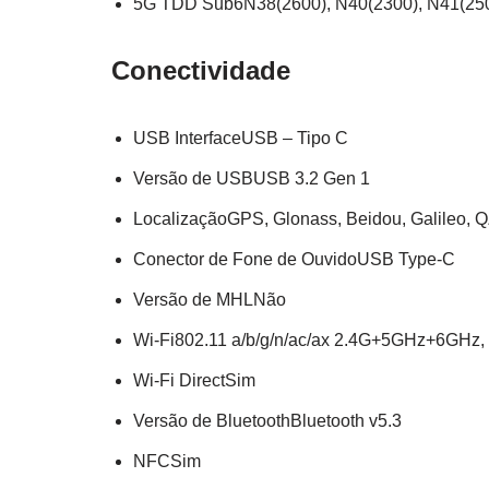
5G TDD Sub6N38(2600), N40(2300), N41(250
Conectividade
USB InterfaceUSB – Tipo C
Versão de USBUSB 3.2 Gen 1
LocalizaçãoGPS, Glonass, Beidou, Galileo, 
Conector de Fone de OuvidoUSB Type-C
Versão de MHLNão
Wi-Fi802.11 a/b/g/n/ac/ax 2.4G+5GHz+6GHz
Wi-Fi DirectSim
Versão de BluetoothBluetooth v5.3
NFCSim