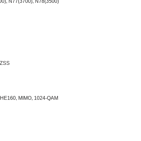
0), N77(3700), N78(3500)
QZSS
, HE160, MIMO, 1024-QAM