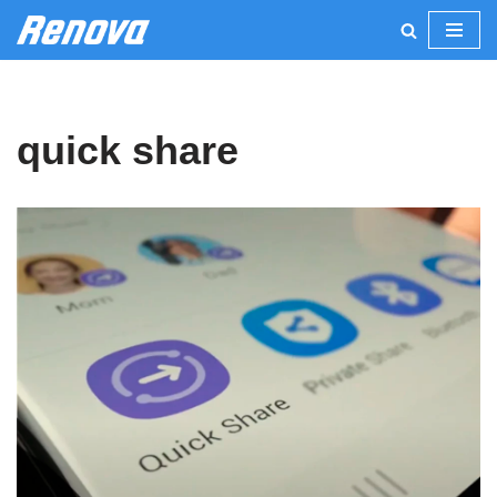
Pular
para
o
quick share
conteúdo