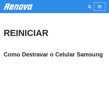
Pular
para
o
REINICIAR
conteúdo
Como Destravar o Celular Samsung